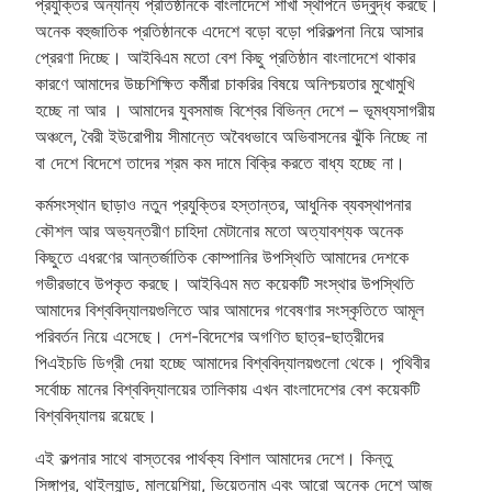
প্রযুক্তির অন্যান্য প্রতিষ্ঠানকে বাংলাদেশে শাখা স্থাপনে উদ্বুদ্ধ করছে।
অনেক বহুজাতিক প্রতিষ্ঠানকে এদেশে বড়ো বড়ো পরিকল্পনা নিয়ে আসার
প্রেরণা দিচ্ছে। আইবিএম মতো বেশ কিছু প্রতিষ্ঠান বাংলাদেশে থাকার
কারণে আমাদের উচ্চশিক্ষিত কর্মীরা চাকরির বিষয়ে অনিশ্চয়তার মুখোমুখি
হচ্ছে না আর । আমাদের যুবসমাজ বিশ্বের বিভিন্ন দেশে – ভূমধ্যসাগরীয়
অঞ্চলে, বৈরী ইউরোপীয় সীমান্তে অবৈধভাবে অভিবাসনের ঝুঁকি নিচ্ছে না
বা দেশে বিদেশে তাদের শ্রম কম দামে বিক্রি করতে বাধ্য হচ্ছে না।
কর্মসংস্থান ছাড়াও নতুন প্রযুক্তির হস্তান্তর, আধুনিক ব্যবস্থাপনার
কৌশল আর অভ্যন্তরীণ চাহিদা মেটানোর মতো অত্যাবশ্যক অনেক
কিছুতে এধরণের আন্তর্জাতিক কোম্পানির উপস্থিতি আমাদের দেশকে
গভীরভাবে উপকৃত করছে। আইবিএম মত কয়েকটি সংস্থার উপস্থিতি
আমাদের বিশ্ববিদ্যালয়গুলিতে আর আমাদের গবেষণার সংস্কৃতিতে আমূল
পরিবর্তন নিয়ে এসেছে। দেশ-বিদেশের অগণিত ছাত্র-ছাত্রীদের
পিএইচডি ডিগ্রী দেয়া হচ্ছে আমাদের বিশ্ববিদ্যালয়গুলো থেকে। পৃথিবীর
সর্বোচ্চ মানের বিশ্ববিদ্যালয়ের তালিকায় এখন বাংলাদেশের বেশ কয়েকটি
বিশ্ববিদ্যালয় রয়েছে।
এই কল্পনার সাথে বাস্তবের পার্থক্য বিশাল আমাদের দেশে। কিন্তু
সিঙ্গাপুর, থাইল্যান্ড, মালয়েশিয়া, ভিয়েতনাম এবং আরো অনেক দেশে আজ