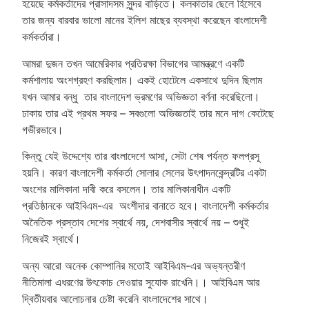
হয়েছে কর্মকর্তাদের প্রাসাদসম সুন্দর বাড়িতে। কলকাতার ছেলে হিসেবে
তার জন্য বারবার ভালো মানের ইলিশ মাছের ব্যবস্থা করেছেন বাংলাদেশী
কর্মকর্তারা।
আমরা দুজন তখন আমেরিকার প্রতিরক্ষা বিভাগের আমন্ত্রণে একটি
কর্মশালায় অংশগ্রহণ করছিলাম। একই হোটেলে একসাথে দুদিন ছিলাম
যখন আমার বন্ধু তার বাংলাদেশ ভ্রমণের অভিজ্ঞতা বর্ণনা করেছিলো।
ঢাকায় তার এই প্রথম সফর – সবগুলো অভিজ্ঞতাই তার মনে দাগ কেটেছে
গভীরভাবে।
কিন্তু যেই উদ্দেশ্যে তার বাংলাদেশে আসা, সেটা শেষ পর্যন্ত ফলপ্রসূ
হয়নি। কারণ বাংলাদেশী কর্মকর্তা সোলার সেলের উৎপাদনকেন্দ্রটির একটা
অংশের মালিকানা দাবী করে বসলেন। তার মালিকানাধীন একটি
প্রতিষ্ঠানকে আইবিএম-এর অংশীদার বানাতে হবে। বাংলাদেশী কর্মকর্তার
অনৈতিক প্রস্তাব দেশের স্বার্থে নয়, দেশবাসীর স্বার্থে নয় – শুধুই
নিজেরই স্বার্থে।
অন্য আরো অনেক কোম্পানির মতোই আইবিএম-এর অভ্যন্তরীণ
নীতিমালা এধরণের উৎকোচ দেওয়ার সুযোক রাখেনি।। আইবিএম আর
দ্বিতীয়বার আলোচনার চেষ্টা করেনি বাংলাদেশের সাথে।