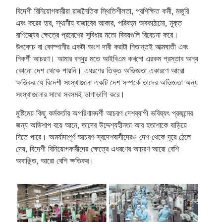
বিদেশী বিনিয়োগকারীরা রাজনৈতিক স্থিতিশীলতা, প্রশিক্ষিত কর্মী, মজুরি
এবং করের হার, স্থানীয় বাজারের আকার, পরিবহন অবকাঠামো, মুক্ত
বাণিজ্যের ক্ষেত্রে প্রবেশের সুবিধার মতো বিষয়গুলি বিবেচনা করে।
উৎকোচ বা কোম্পানীর একটা অংশ দাবী করাটা নিতান্তই আত্মঘাতী এবং
নিকর্শী আচরণ। আমার বন্ধুর মতে আইবিএম কখনো এরকম প্রস্তাব অন্য
কোনো দেশ থেকে পায়নি। এধরণের তিক্ত অভিজ্ঞতা একারণে আরো
ক্ষতিকর যে বিদেশী সংস্থাগুলো একটি দেশ সম্পর্কে তাদের অভিজ্ঞতা অন্য
সংস্থাগুলোর সাথে সবসমই ভাগাভাগি করে।
মুষ্টিমেয় কিছু কর্মকর্তার অপরিণামদর্শী আচরণ দেশব্যাপী ভবিষ্যৎ প্রজন্মের
জন্য অভিশাপ বয়ে আনে, তাদের উদ্দেশ্যহীনতা আর হতাশাকে বাড়িয়ে
দিতে পারে। অমর্যাদাপূর্ণ আচরণ স্বদেশবাসীদেরও দেশ থেকে দূরে ঠেলে
দেয়, বিদেশী বিনিয়োগকারীদের ক্ষেত্রে এধরণের আচরণ আরো বেশি
অবাঞ্ছিত, আরো বেশি ক্ষতিকর।